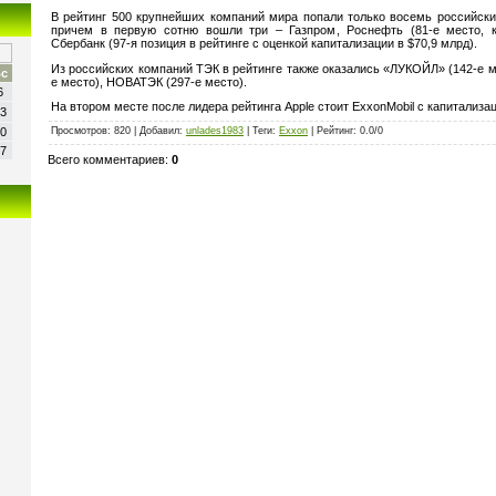
В рейтинг 500 крупнейших компаний мира попали только восемь российск
причем в первую сотню вошли три – Газпром, Роснефть (81-е место, к
Сбербанк (97-я позиция в рейтинге с оценкой капитализации в $70,9 млрд).
Из российских компаний ТЭК в рейтинге также оказались «ЛУКОЙЛ» (142-е м
с
е место), НОВАТЭК (297-е место).
6
На втором месте после лидера рейтинга Apple стоит ExxonMobil с капитализац
3
Просмотров
: 820 |
Добавил
:
unlades1983
|
Теги
:
Exxon
|
Рейтинг
:
0.0
/
0
0
7
Всего комментариев
:
0