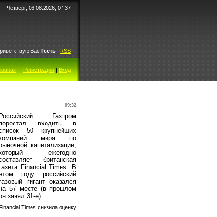
Четверг, 06.08.2026, 07:37
риветствую Вас
Гость
|
RSS
лавная
|
|
Регистрация
|
Вход
09:32
Российский Газпром
перестал входить в
список 50 крупнейших
компаний мира по
рыночной капитализации,
который ежегодно
составляет британская
газета Financial Times. В
этом году российский
газовый гигант оказался
на 57 месте (в прошлом
он занял 31-е).
Financial Times снизила оценку