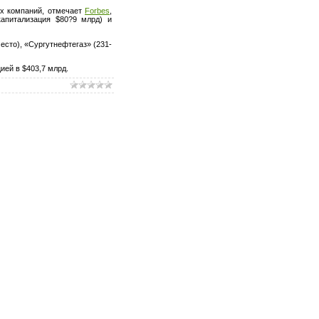
их компаний, отмечает
Forbes
,
апитализация $80?9 млрд) и
есто), «Сургутнефтегаз» (231-
ией в $403,7 млрд.