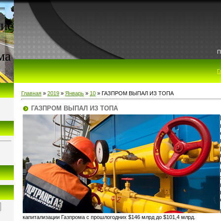
ие
ма
П
Г
Главная
»
2019
»
Январь
»
10
» ГАЗПРОМ ВЫПАЛ ИЗ ТОПА
ГАЗПРОМ ВЫПАЛ ИЗ ТОПА
капитализации Газпрома с прошлогодних $146 млрд до $101,4 млрд.