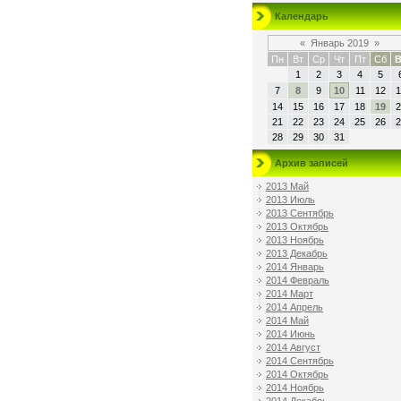
Календарь
«
Январь 2019
»
Пн
Вт
Ср
Чт
Пт
Сб
В
1
2
3
4
5
7
8
9
10
11
12
1
14
15
16
17
18
19
2
21
22
23
24
25
26
2
28
29
30
31
Архив записей
2013 Май
2013 Июль
2013 Сентябрь
2013 Октябрь
2013 Ноябрь
2013 Декабрь
2014 Январь
2014 Февраль
2014 Март
2014 Апрель
2014 Май
2014 Июнь
2014 Август
2014 Сентябрь
2014 Октябрь
2014 Ноябрь