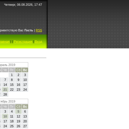
Четверг, 06.08.2026, 17:47
риветствую Вас
Гость
|
RSS
лавная
|
|
Регистрация
|
Вход
раль 2019
р
Чт
Пт
Сб
Вс
1
2
3
7
8
9
10
3
14
15
16
17
0
21
22
23
24
7
28
ябрь 2019
р
Чт
Пт
Сб
Вс
3
4
5
6
10
11
12
13
6
17
18
19
20
3
24
25
26
27