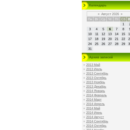
Календарь
«
Август 2026
»
Пн
Вт
Ср
Чт
Пт
Сб
В
1
3
4
5
6
7
8
10
11
12
13
14
15
1
17
18
19
20
21
22
2
24
25
26
27
28
29
3
31
Архив записей
2013 Май
2013 Июль
2013 Сентябрь
2013 Октябрь
2013 Ноябрь
2013 Декабрь
2014 Январь
2014 Февраль
2014 Март
2014 Апрель
2014 Май
2014 Июнь
2014 Август
2014 Сентябрь
2014 Октябрь