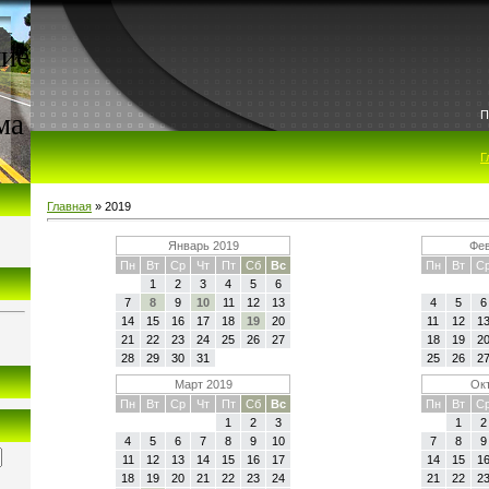
ие
ма
П
Г
Главная
»
2019
Январь 2019
Фев
Пн
Вт
Ср
Чт
Пт
Сб
Вс
Пн
Вт
С
1
2
3
4
5
6
7
8
9
10
11
12
13
4
5
6
14
15
16
17
18
19
20
11
12
1
21
22
23
24
25
26
27
18
19
2
28
29
30
31
25
26
2
Март 2019
Окт
Пн
Вт
Ср
Чт
Пт
Сб
Вс
Пн
Вт
С
1
2
3
1
2
4
5
6
7
8
9
10
7
8
9
11
12
13
14
15
16
17
14
15
1
18
19
20
21
22
23
24
21
22
2