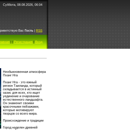
Суббота, 08.08.2026, 06:04
риветствую Вас
Гость
|
RSS
лавная
|
|
Регистрация
|
Вход
Необыкновенная атмосфера
Пханг Нга
Пханг Нга - это южный
регион Таиланда, который
складывается в истинный
оазис для всех, кто ищет
уединение и очарование
естественного ландшафта.
Он знаменит своими
красочными пейзажами,
которые мотивируют
творцов со всего мира.
Происхождение и традиции
Город наделен древней