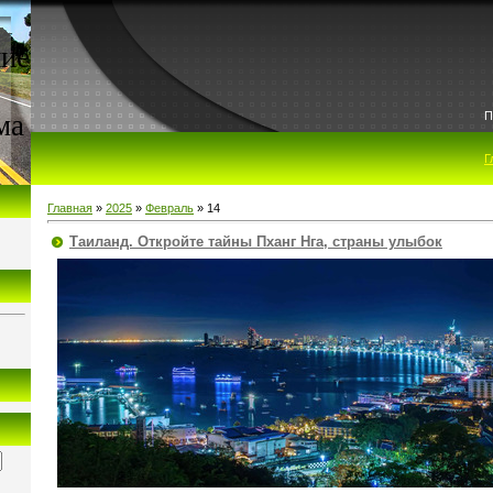
ие
ма
П
Г
Главная
»
2025
»
Февраль
»
14
Таиланд. Откройте тайны Пханг Нга, страны улыбок