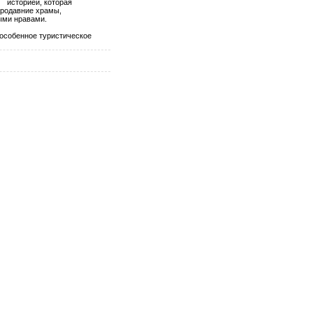
историей, которая
ародавние храмы,
ыми нравами.
я особенное туристическое