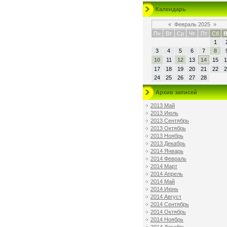
Календарь
«
Февраль 2025
»
Пн
Вт
Ср
Чт
Пт
Сб
В
1
3
4
5
6
7
8
10
11
12
13
14
15
1
17
18
19
20
21
22
2
24
25
26
27
28
Архив записей
2013 Май
2013 Июль
2013 Сентябрь
2013 Октябрь
2013 Ноябрь
2013 Декабрь
2014 Январь
2014 Февраль
2014 Март
2014 Апрель
2014 Май
2014 Июнь
2014 Август
2014 Сентябрь
2014 Октябрь
2014 Ноябрь