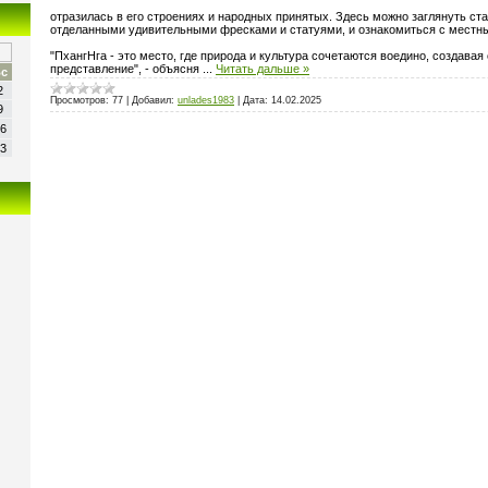
отразилась в его строениях и народных принятых. Здесь можно заглянуть ст
отделанными удивительными фресками и статуями, и ознакомиться с местн
"ПхангНга - это место, где природа и культура сочетаются воедино, создава
представление", - объясня
...
Читать дальше »
с
2
Просмотров:
77
|
Добавил:
unlades1983
|
Дата:
14.02.2025
9
6
3