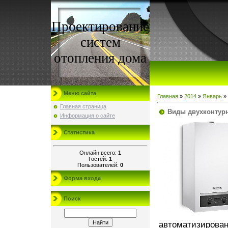
Проектирование
систем
отопления дома
Меню сайта
Главная
»
2014
»
Январь
»
Главная страница
Виды двухконтурн
Информация о сайте
Статистика
Онлайн всего:
1
Гостей:
1
Пользователей:
0
Форма входа
Поиск
автоматизирован