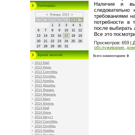
Наличие и вы
Календарь
следовательно 
«
Январь 2014
»
требованиями на
Пн
Вт
Ср
Чт
Пт
Сб
Вс
потребности в 
1
2
3
4
5
после выбирать а
6
7
8
9
10
11
12
Все это посмотр
13
14
15
16
17
18
19
20
21
22
23
24
25
26
Просмотров
: 659 |
27
28
29
30
31
обслуживание
,
дом
Архив записей
Всего комментариев
:
0
2013 Май
2013 Июль
2013 Сентябрь
2013 Октябрь
2013 Ноябрь
2013 Декабрь
2014 Январь
2014 Февраль
2014 Март
2014 Апрель
2014 Май
2014 Июнь
2014 Август
2014 Сентябрь
2014 Октябрь
2014 Ноябрь