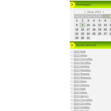
Календарь
«
Июль 2013
»
Пн
Вт
Ср
Чт
Пт
Сб
В
1
2
3
4
5
6
8
9
10
11
12
13
1
15
16
17
18
19
20
2
22
23
24
25
26
27
2
29
30
31
Архив записей
2013 Май
2013 Июль
2013 Сентябрь
2013 Октябрь
2013 Ноябрь
2013 Декабрь
2014 Январь
2014 Февраль
2014 Март
2014 Апрель
2014 Май
2014 Июнь
2014 Август
2014 Сентябрь
2014 Октябрь
2014 Ноябрь