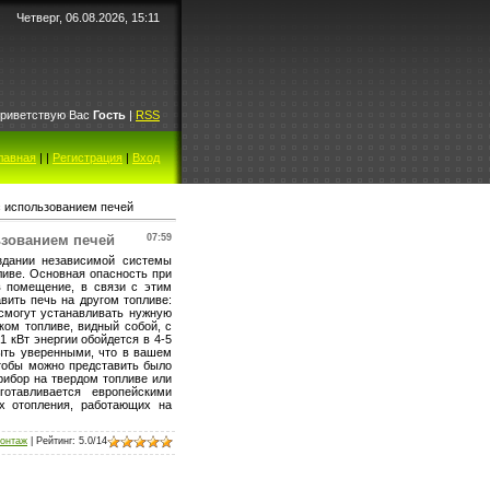
Четверг, 06.08.2026, 15:11
риветствую Вас
Гость
|
RSS
лавная
|
|
Регистрация
|
Вход
с использованием печей
ьзованием печей
07:59
здании независимой системы
ливе. Основная опасность при
в помещение, в связи с этим
вить печь на другом топливе:
могут устанавливать нужную
ком топливе, видный собой, с
1 кВт энергии обойдется в 4-5
быть уверенными, что в вашем
чтобы можно представить было
рибор на твердом топливе или
отавливается европейскими
х отопления, работающих на
онтаж
|
Рейтинг
:
5.0
/
14