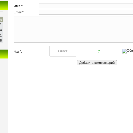
Имя *:
Email *:
с
7
4
1
8
Код *: