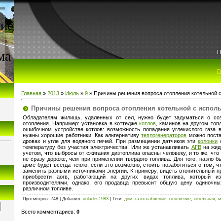
ие
ма
П
Г
Главная
»
2013
»
Июль
»
9
» Причины решения вопроса отопления котельной 
Причины решения вопроса отопления котельной с испол
Обладателям жилищь, удаленных от сел, нужно будет задуматься о со
отопления. Например: установка в коттедже
котлов
, каминов на другом топ
ошибочном устройстве котлов: возможность попадания углекислого газа 
нужны хорошие работники. Как альтернативу
теплогенераторов
можно поста
дровах и угле для водяного печей. При размещении датчиков эти
колонки
с
температуру без участия электричества. Или же устанавливать
АГВ
на жид
учетом, что выбросы от сжигания дизтоплива опасны человеку, и то же, что 
не сразу дороже, чем при применении твердого топлива. Для того, назло 
доме будет всегда тепло, если это возможно, стоить позаботиться о том, 
заменить разными источниками энергии. К примеру, видеть отопительный п
приобрести аогв, работающий на других видах топлива, который изг
производителями, однако, его продавца превысит общую цену одиночны
различном топливе.
Просмотров
: 748 |
Добавил
:
unlades1983
|
Теги
:
дом
,
газоснабжение
,
отопление
,
котельная
,
м
Всего комментариев
:
0